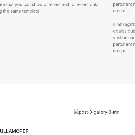
parturient 
re that you can show different text, different data
arcu a.
g the same template.
Erat sagitt
odales quis
vestibulum
parturient 
arcu a.
 ULLAMCPER