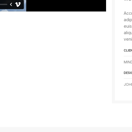
Accu
adip
euis
aliq
ven
CLIE
MIN
DESI
JOH