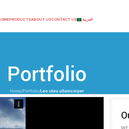
HOME
PRODUCTS
ABOUT US
CONTACT US
العربية
Portfolio
Home
/
Portfolio
/
Leo uteu ullamcorper
O
WE