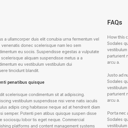
FAQs
How this c
us a ullamcorper duis elit conubia urna fermentum vel
Sodales qu
 venenatis donec scelerisque nam leo sem
vestibulum
imentum eu sociis. Suspendisse egestas a vulputate
parturient 
 scelerisque aliquam suspendisse metus a a
arcu a.
imentum eu vestibulum vestibulum dui
ere tincidunt blandit.
Justo ad n
Sodales qu
enti penatibus quisque
vestibulum
parturient 
dit scelerisque condimentum sit at adipiscing.
arcu a.
iscing vestibulum suspendisse nisi vene natis iaculis
culus adipis cing habitasse neque ad at hendrerit diam
Porta nec 
lisi semper. Potenti pen atibus quisque suspen disse
Sodales qu
e sociosqu lobor tis eget neque. Commercial
vestibulum
ishing platforms and content management systems