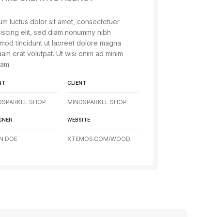
m luctus dolor sit amet, consectetuer
iscing elit, sed diam nonummy nibh
mod tincidunt ut laoreet dolore magna
uam erat volutpat. Ut wisi enim ad minim
iam.
NT
CLIENT
DSPARKLE SHOP
MINDSPARKLE SHOP
GNER
WEBSITE
N DOE
XTEMOS.COM/WOOD