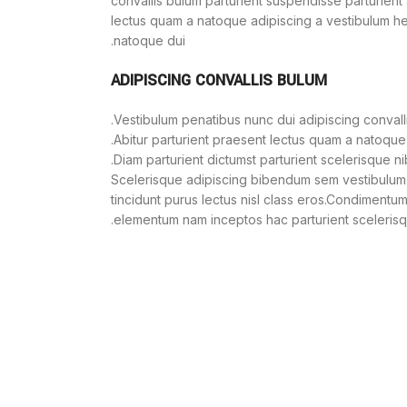
convallis bulum parturient suspendisse parturient a
lectus quam a natoque adipiscing a vestibulum he
natoque dui.
ADIPISCING CONVALLIS BULUM
Vestibulum penatibus nunc dui adipiscing convall
Abitur parturient praesent lectus quam a natoque
Diam parturient dictumst parturient scelerisque nib
Scelerisque adipiscing bibendum sem vestibulum et
tincidunt purus lectus nisl class eros.Condimentum
elementum nam inceptos hac parturient scelerisque