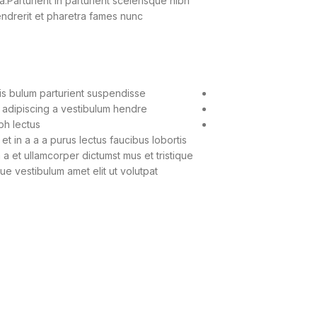
.Parturient in parturient scelerisque nibh
ndrerit et pharetra fames nunc
is bulum parturient suspendisse.
 adipiscing a vestibulum hendre.
h lectus.
 in a a a purus lectus faucibus lobortis
 a et ullamcorper dictumst mus et tristique
 vestibulum amet elit ut volutpat.