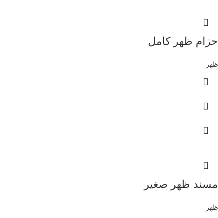
حزام ظهر كامل
ظهر
مسند ظهر صغير
ظهر