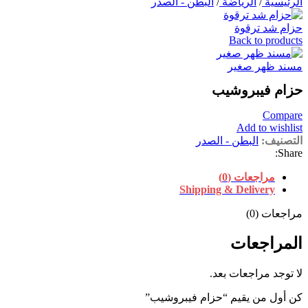
الرئيسية
/
الرياضة
/
البطن - الصدر
حزام شد ترقوة
Back to products
مسند ظهر صغير
حزام فيبروشيب
Compare
Add to wishlist
التصنيف:
البطن - الصدر
Share:
مراجعات (0)
Shipping & Delivery
مراجعات (0)
المراجعات
لا توجد مراجعات بعد.
كن أول من يقيم “حزام فيبروشيب”