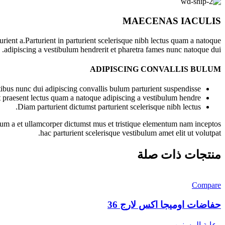
MAECENAS IACULIS
ient a.Parturient in parturient scelerisque nibh lectus quam a natoque
adipiscing a vestibulum hendrerit et pharetra fames nunc natoque dui.
ADIPISCING CONVALLIS BULUM
bus nunc dui adipiscing convallis bulum parturient suspendisse.
t praesent lectus quam a natoque adipiscing a vestibulum hendre.
Diam parturient dictumst parturient scelerisque nibh lectus.
ntum a et ullamcorper dictumst mus et tristique elementum nam inceptos
hac parturient scelerisque vestibulum amet elit ut volutpat.
منتجات ذات صلة
Compare
حفاضات اوميجا اكس لارج 36
رعاية المسنين