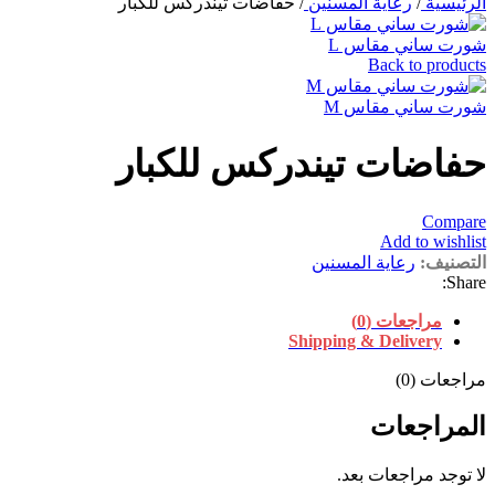
الرئيسية
/
رعاية المسنين
/
حفاضات تيندركس للكبار
شورت ساني مقاس L
Back to products
شورت ساني مقاس M
حفاضات تيندركس للكبار
Compare
Add to wishlist
التصنيف:
رعاية المسنين
Share:
مراجعات (0)
Shipping & Delivery
مراجعات (0)
المراجعات
لا توجد مراجعات بعد.