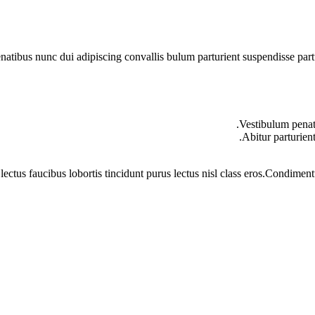
ibus nunc dui adipiscing convallis bulum parturient suspendisse partur
Vestibulum penati
Abitur parturien
lectus faucibus lobortis tincidunt purus lectus nisl class eros.Condime