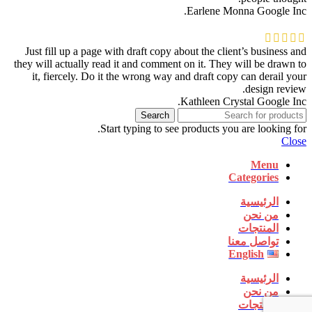
Earlene Monna
Google Inc.
Just fill up a page with draft copy about the client’s business and
they will actually read it and comment on it. They will be drawn to
it, fiercely. Do it the wrong way and draft copy can derail your
design review.
Kathleen Crystal
Google Inc.
Search
Start typing to see products you are looking for.
Close
Menu
Categories
الرئيسية
من نحن
المنتجات
تواصل معنا
English
الرئيسية
من نحن
المنتجات