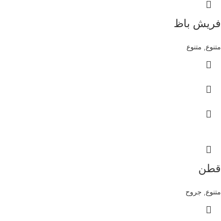
فريش باظ
متنوع
,
متنوع
قطن
متنوع
,
جروح