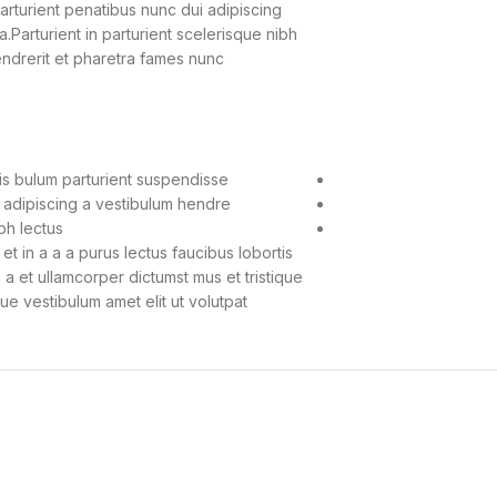
turient penatibus nunc dui adipiscing
.Parturient in parturient scelerisque nibh
ndrerit et pharetra fames nunc
is bulum parturient suspendisse.
 adipiscing a vestibulum hendre.
h lectus.
 in a a a purus lectus faucibus lobortis
 a et ullamcorper dictumst mus et tristique
 vestibulum amet elit ut volutpat.