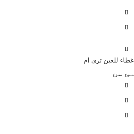
غطاء للعين تري ام
متنوع
,
متنوع