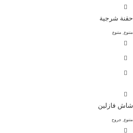
حقنة شرجية
متنوع
,
متنوع
شاش فازلين
متنوع
,
جروح