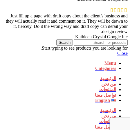
Just fill up a page with draft copy about the client’s business and
they will actually read it and comment on it. They will be drawn to
it, fiercely. Do it the wrong way and draft copy can derail your
design review.
Kathleen Crystal
Google Inc.
Search
Start typing to see products you are looking for.
Close
Menu
Categories
الرئيسية
من نحن
المنتجات
تواصل معنا
English
الرئيسية
من نحن
المنتجات
تواصل معنا