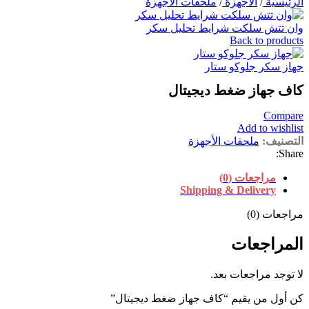
الرئيسية
/
الأجهزة
/
ملحقات الأجهزة
وان تتش سلكت شرايط تحليل سكر
Back to products
جهاز سكر جلوكو ستار
كاف جهاز ضغط ديجيتال
Compare
Add to wishlist
التصنيف:
ملحقات الأجهزة
Share:
مراجعات (0)
Shipping & Delivery
مراجعات (0)
المراجعات
لا توجد مراجعات بعد.
كن أول من يقيم “كاف جهاز ضغط ديجيتال”