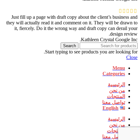
Just fill up a page with draft copy about the client’s business and
they will actually read it and comment on it. They will be drawn to
it, fiercely. Do it the wrong way and draft copy can derail your
design review.
Kathleen Crystal
Google Inc.
Search
Start typing to see products you are looking for.
Close
Menu
Categories
الرئيسية
من نحن
المنتجات
تواصل معنا
English
الرئيسية
من نحن
المنتجات
تواصل معنا