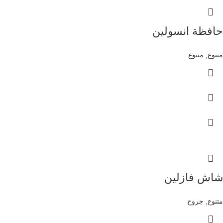
حافظة انسولين
متنوع
,
متنوع
شاش فازلين
متنوع
,
جروح