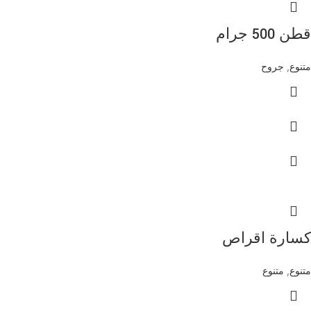
قطن 500 جرام
متنوع
,
جروح
كسارة اقراص
متنوع
,
متنوع