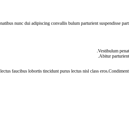
ibus nunc dui adipiscing convallis bulum parturient suspendisse partur
Vestibulum penati
Abitur parturien
lectus faucibus lobortis tincidunt purus lectus nisl class eros.Condime