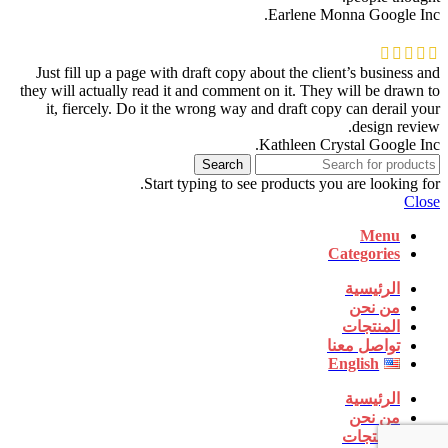
Earlene Monna
Google Inc.
Just fill up a page with draft copy about the client’s business and
they will actually read it and comment on it. They will be drawn to
it, fiercely. Do it the wrong way and draft copy can derail your
design review.
Kathleen Crystal
Google Inc.
Search
Start typing to see products you are looking for.
Close
Menu
Categories
الرئيسية
من نحن
المنتجات
تواصل معنا
English
الرئيسية
من نحن
المنتجات